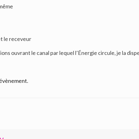
i même
et le receveur
ons ouvrant le canal par lequel l’Énergie circule, je la disp
t évènement.