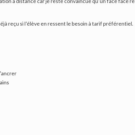
ation à distance car je reste convaincue qu’un face face re
 reçu si l’élève en ressent le besoin à tarif préférentiel.
s’ancrer
ains