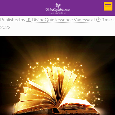
Published by
DivineQuintessence Vanessa
at
3 mars
2022